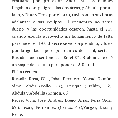
vestuario por protestar. Ahora sí, los balones
llegaban con peligro a las dos áreas, y Abdula por un
lado, y Díaz y Feria por el otro, tuvieron en sus botas
adelantar a sus equipos. El encuentro no tenía
dueño, y las oportunidades cesaron, hasta el 75′,
cuando Abdula aprovechó un lanzamiento de falta
para hacer el 1-0. El Recre se vio sorprendido, y fue a
por la igualada, pero poco antes del final, sería el
Rusadir quien sentenciase. En el 87′, Brahim cabeceó
un saque de esquina para poner el 2-0 final.
Ficha técnica.
Rusadir: Rosa, Wali, Isbai, Berruezo, Yawad, Ramón,
Simo, Abdu (Pollo, 38′), Enrique (Brahim, 65′),
Abdula y Abdelila (Mimon, 65′).
Recre: Vichi, José, Andrés, Diego, Arias, Feria (Adri,
69′), Jesús, Fernández (Carlos, 46′),Vargas, Díaz y
Nene.