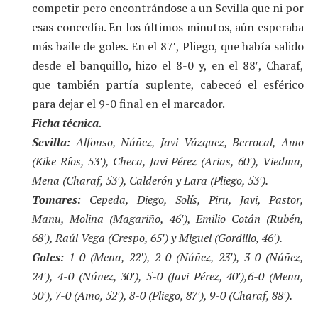
competir pero encontrándose a un Sevilla que ni por
esas concedía. En los últimos minutos, aún esperaba
más baile de goles. En el 87′, Pliego, que había salido
desde el banquillo, hizo el 8-0 y, en el 88′, Charaf,
que también partía suplente, cabeceó el esférico
para dejar el 9-0 final en el marcador.
Ficha técnica.
Sevilla:
Alfonso, Núñez, Javi Vázquez, Berrocal, Amo
(Kike Ríos, 53′), Checa, Javi Pérez (Arias, 60′), Viedma,
Mena (Charaf, 53′), Calderón y Lara (Pliego, 53′).
Tomares:
Cepeda, Diego, Solís, Piru, Javi, Pastor,
Manu, Molina (Magariño, 46′), Emilio Cotán (Rubén,
68′), Raúl Vega (Crespo, 65′) y Miguel (Gordillo, 46′).
Goles:
1-0 (Mena, 22′), 2-0 (Núñez, 23′), 3-0 (Núñez,
24′), 4-0 (Núñez, 30′), 5-0 (Javi Pérez, 40′),6-0 (Mena,
50′), 7-0 (Amo, 52′), 8-0 (Pliego, 87′), 9-0 (Charaf, 88′).