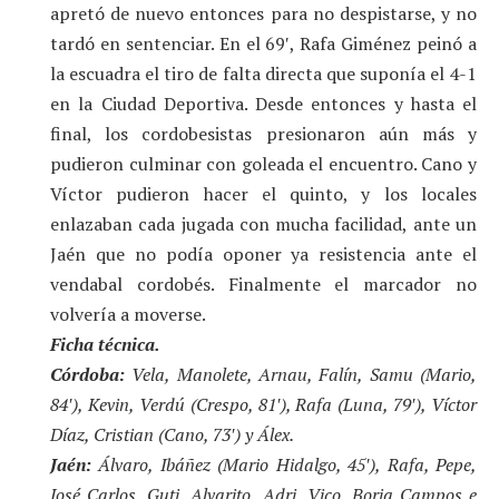
apretó de nuevo entonces para no despistarse, y no
tardó en sentenciar. En el 69′, Rafa Giménez peinó a
la escuadra el tiro de falta directa que suponía el 4-1
en la Ciudad Deportiva. Desde entonces y hasta el
final, los cordobesistas presionaron aún más y
pudieron culminar con goleada el encuentro. Cano y
Víctor pudieron hacer el quinto, y los locales
enlazaban cada jugada con mucha facilidad, ante un
Jaén que no podía oponer ya resistencia ante el
vendabal cordobés. Finalmente el marcador no
volvería a moverse.
Ficha técnica.
Córdoba:
Vela, Manolete, Arnau, Falín, Samu (Mario,
84′), Kevin, Verdú (Crespo, 81′), Rafa (Luna, 79′), Víctor
Díaz, Cristian (Cano, 73′) y Álex.
Jaén:
Álvaro, Ibáñez (Mario Hidalgo, 45′), Rafa, Pepe,
José Carlos, Guti, Alvarito, Adri, Vico, Borja Campos e