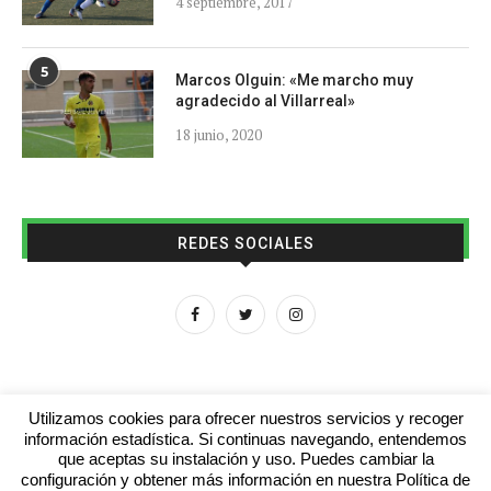
4 septiembre, 2017
5
Marcos Olguin: «Me marcho muy
agradecido al Villarreal»
18 junio, 2020
REDES SOCIALES
Utilizamos cookies para ofrecer nuestros servicios y recoger
información estadística. Si continuas navegando, entendemos
que aceptas su instalación y uso. Puedes cambiar la
Aviso legal
Contacto
Colabora con nosotros
configuración y obtener más información en nuestra Política de