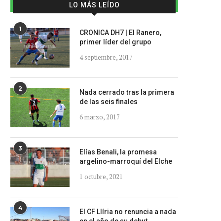
LO MÁS LEÍDO
1
CRONICA DH7 | El Ranero,
primer líder del grupo
4 septiembre, 2017
2
Nada cerrado tras la primera
de las seis finales
6 marzo, 2017
3
Elías Benali, la promesa
argelino-marroquí del Elche
1 octubre, 2021
4
El CF Llíria no renuncia a nada