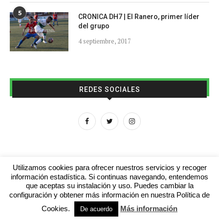
5
CRONICA DH7 | El Ranero, primer líder
del grupo
4 septiembre, 2017
REDES SOCIALES
Utilizamos cookies para ofrecer nuestros servicios y recoger
información estadística. Si continuas navegando, entendemos
que aceptas su instalación y uso. Puedes cambiar la
Aviso legal
Contacto
Colabora con nosotros
configuración y obtener más información en nuestra Política de
Cookies.
Más información
© 2016 - futboljuvenil.es
De acuerdo