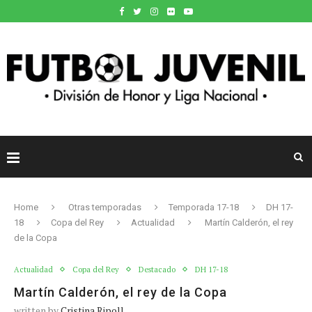
Home
Otras temporadas
Temporada 17-18
DH 17-
18
Copa del Rey
Actualidad
Martín Calderón, el rey
de la Copa
Actualidad
Copa del Rey
Destacado
DH 17-18
Martín Calderón, el rey de la Copa
written by
Cristina Ripoll