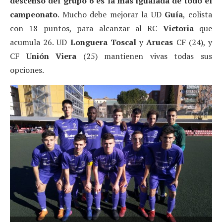
descenso del grupo 6 es la más igualada de todo el
campeonato
. Mucho debe mejorar la UD
Guía
, colista
con 18 puntos, para alcanzar al RC
Victoria
que
acumula 26. UD
Longuera
Toscal
y
Arucas
CF (24), y
CF
Unión
Viera
(25) mantienen vivas todas sus
opciones.