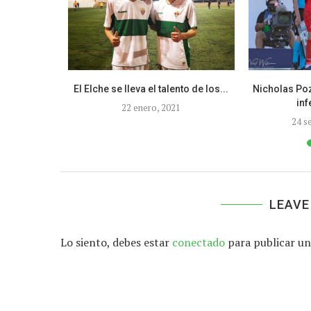
a del Rey
El Elche se lleva el talento de los...
Nicholas Poz
inf
22 enero, 2021
3
24 s
LEAVE
Lo siento, debes estar
conectado
para publicar un