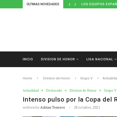
ÚLTIMAS NOVEDADES
LOS EQUIPOS ESPAÑ
INICIO
DIVISION DE HONOR
LIGA NACIONAL
Home
Division de Honor
Grupo V
Actualid
Actualidad
Destacado
Division de Honor
Grupo V
Intenso pulso por la Copa del 
written by
Adrian Tenrero
28 octubre, 2021