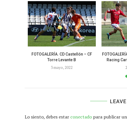
CF – UCAM
FOTOGALERÍA. CD Castellón – CF
FOTOGALERÍA
Torre Levante B
Racing Car
3
3 mayo, 2022
2
LEAVE
Lo siento, debes estar
conectado
para publicar un