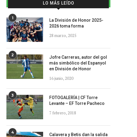
LO MÁS LEÍDO
1
La División de Honor 2025-
2026 toma forma
28 marzo, 2025
2
Jofre Carreras, autor del gol
más simbólico del Espanyol
en División de Honor
16 junio, 2020
3
FOTOGALERÍA | CF Torre
Levante – EF Torre Pacheco
7 febrero, 2018
4
Calavera y Betis dan la salida