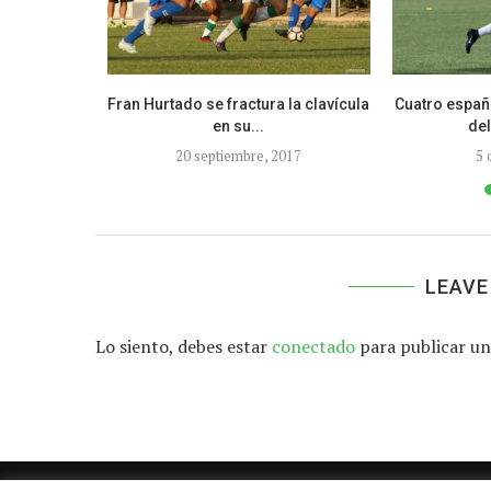
en la Copa
Fran Hurtado se fractura la clavícula
Cuatro españ
enil
en su...
del
20 septiembre, 2017
5 
LEAVE
Lo siento, debes estar
conectado
para publicar un