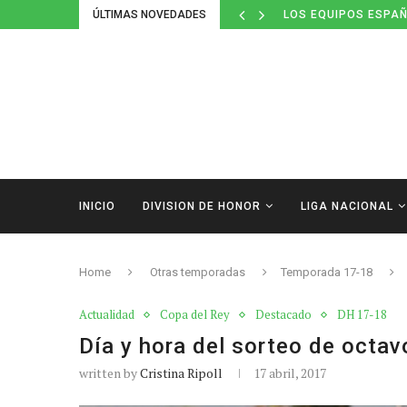
ÚLTIMAS NOVEDADES
LOS EQUIPOS ESPAÑ
INICIO
DIVISION DE HONOR
LIGA NACIONAL
Home
Otras temporadas
Temporada 17-18
Actualidad
Copa del Rey
Destacado
DH 17-18
Día y hora del sorteo de octav
written by
Cristina Ripoll
17 abril, 2017