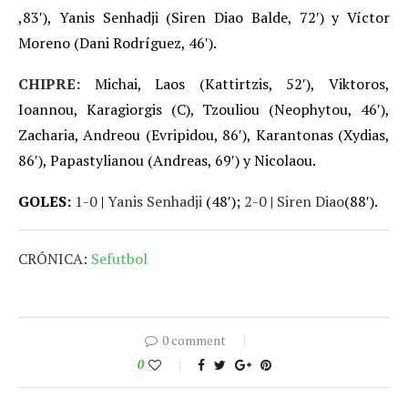
,83′), Yanis Senhadji (Siren Diao Balde, 72′) y Víctor
Moreno (Dani Rodríguez, 46′).
CHIPRE:
Michai, Laos (Kattirtzis, 52′), Viktoros,
Ioannou, Karagiorgis (C), Tzouliou (Neophytou, 46′),
Zacharia, Andreou (Evripidou, 86′), Karantonas (Xydias,
86′), Papastylianou (Andreas, 69′) y Nicolaou.
GOLES:
1-0
|
Yanis Senhadji
(48′);
2-0
|
Siren Diao
(88′).
CRÓNICA:
Sefutbol
0 comment
0