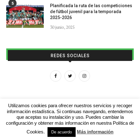
5
Planificada la ruta de las competiciones
de fútbol juvenil para la temporada
2025-2026
30 junio, 2025
REDES SOCIALES
Utilizamos cookies para ofrecer nuestros servicios y recoger
información estadística. Si continuas navegando, entendemos
que aceptas su instalación y uso. Puedes cambiar la
Aviso legal
Contacto
Colabora con nosotros
configuración y obtener más información en nuestra Política de
Cookies.
Más información
© 2016 - futboljuvenil.es
De acuerdo