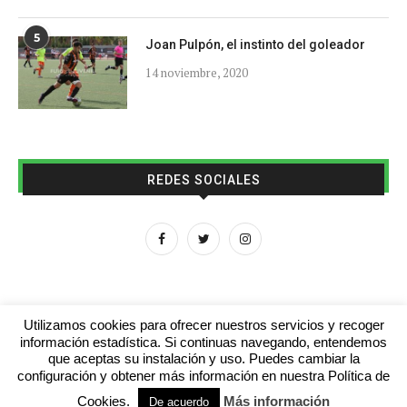
5
Joan Pulpón, el instinto del goleador
14 noviembre, 2020
REDES SOCIALES
Utilizamos cookies para ofrecer nuestros servicios y recoger
información estadística. Si continuas navegando, entendemos
que aceptas su instalación y uso. Puedes cambiar la
Aviso legal
Contacto
Colabora con nosotros
configuración y obtener más información en nuestra Política de
Cookies.
Más información
© 2016 - futboljuvenil.es
De acuerdo