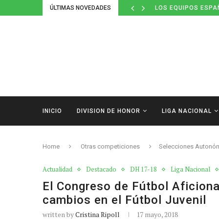
ÚLTIMAS NOVEDADES
LOS EQUIPOS ESPA
INICIO
DIVISION DE HONOR
LIGA NACIONAL
Home
Otras competiciones
Selecciones Autonó
Actualidad
Destacado
DH 17-18
Liga Nacional
El Congreso de Fútbol Aficion
cambios en el Fútbol Juvenil
written by
Cristina Ripoll
17 mayo, 2018