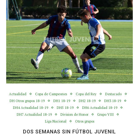
Actualidad
Copa de Campeones
Copa del Rey
Destacado
DH Otros grupos 18-19
DH1 18-19
DH2 18-19
DH3 18-19
DH4 Actualidad 18-19
DH5 18-19
DH6 Actualidad 18-19
DH7 Actualidad 18-19
Division de Honor
Grupo VIII
Liga Nacional
Otros grupos
DOS SEMANAS SIN FÚTBOL JUVENIL