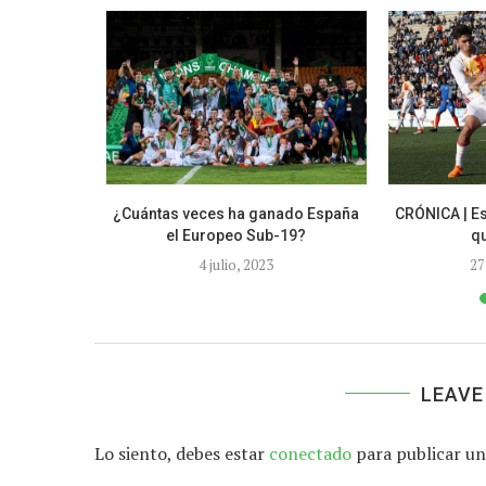
gal por un
¿Cuántas veces ha ganado España
CRÓNICA | Es
el Europeo Sub-19?
qu
4 julio, 2023
27
LEAVE
Lo siento, debes estar
conectado
para publicar un