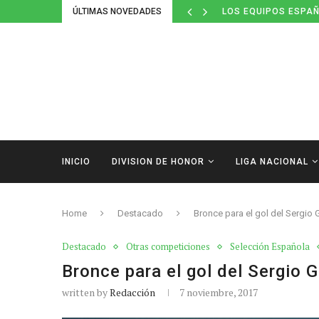
ÚLTIMAS NOVEDADES
LOS EQUIPOS ESPAÑ
INICIO
DIVISION DE HONOR
LIGA NACIONAL
Home
Destacado
Bronce para el gol del Sergio
Destacado
Otras competiciones
Selección Española
Bronce para el gol del Sergio
written by
Redacción
7 noviembre, 2017