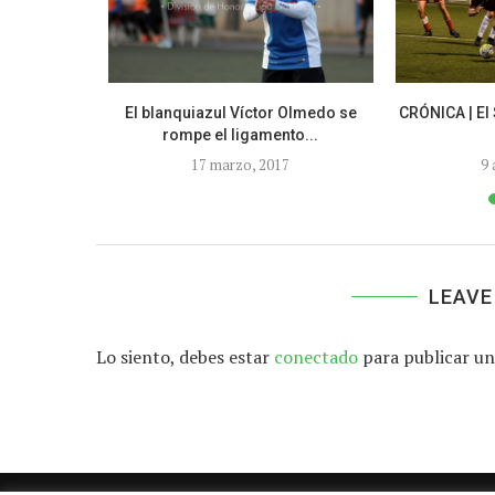
ta la lucha
El blanquiazul Víctor Olmedo se
CRÓNICA | El 
rompe el ligamento...
8
17 marzo, 2017
9 
LEAVE
Lo siento, debes estar
conectado
para publicar un