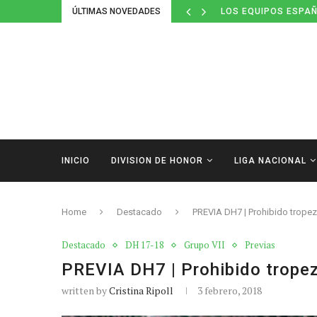
ÚLTIMAS NOVEDADES
LOS EQUIPOS ESPAÑ
INICIO
DIVISION DE HONOR
LIGA NACIONAL
Home
Destacado
PREVIA DH7 | Prohibido tropezar
Destacado
DH 17-18
Grupo VII
Previas
PREVIA DH7 | Prohibido tropeza
written by
Cristina Ripoll
3 febrero, 2018