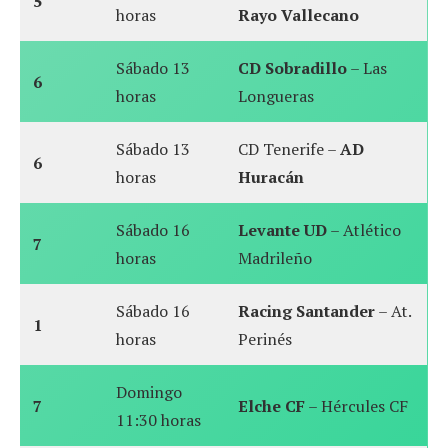
5
horas
Rayo Vallecano
Sábado 13
CD Sobradillo
– Las
6
horas
Longueras
Sábado 13
CD Tenerife –
AD
6
horas
Huracán
Sábado 16
Levante UD
– Atlético
7
horas
Madrileño
Sábado 16
Racing Santander
– At.
1
horas
Perinés
Domingo
7
Elche CF
– Hércules CF
11:30 horas