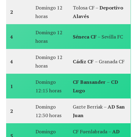
Domingo 12
Tolosa CF –
Deportivo
2
horas
Alavés
Domingo 12
4
Séneca CF
– Sevilla FC
horas
Domingo 12
4
Cádiz CF
– Granada CF
horas
Domingo
CF Bansander
–
CD
1
12:15 horas
Lugo
Domingo
Gazte Berriak –
AD San
2
12:30 horas
Juan
Domingo
CF Fuenlabrada –
AD
5