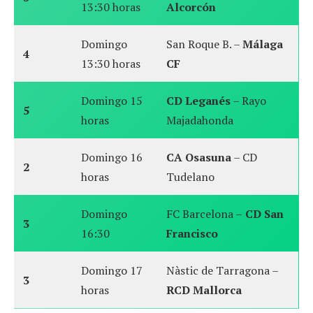
13:30 horas
Alcorcón
Domingo
San Roque B. –
Málaga
4
13:30 horas
CF
Domingo 15
CD Leganés
– Rayo
5
horas
Majadahonda
Domingo 16
CA Osasuna
– CD
2
horas
Tudelano
Domingo
FC Barcelona –
CD San
3
16:30
Francisco
Domingo 17
Nàstic de Tarragona –
3
horas
RCD Mallorca