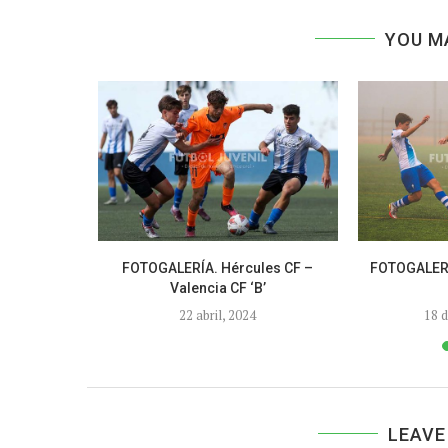
YOU M
lona – Real
FOTOGALERÍA. Hércules CF –
FOTOGALERÍ
Valencia CF ‘B’
5
22 abril, 2024
18 
LEAVE