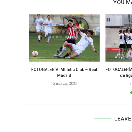
YOU M
e UD – SN
FOTOGALERÍA. Athletic Club – Real
FOTOGALERÍA. 
Madrid
de lig
15 marzo, 2023
2
LEAVE