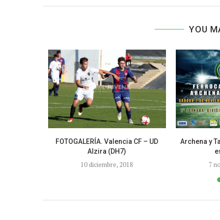
YOU M
 de la Copa
FOTOGALERÍA. Valencia CF – UD
Archena y T
Alzira (DH7)
e
10 diciembre, 2018
7 n