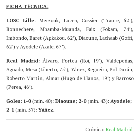
FICHA TÉCNICA:
LOSC Lille:
Merzouk, Lucea, Cossier (Traore, 62’),
Bonnechere, Mbamba-Muanda, Faiz (Fokam, 74’),
Imbondo, Baret (Apkakou, 62’), Diaoune, Lachaab (Goffi,
62’) y Ayodele (Akale, 67’).
Real Madrid:
Álvaro, Fortea (Roi, 19’), Valdepeñas,
Aguado, Mesa (Liberto, 75’), Yáñez, Regueira, Pol Durán,
Roberto Martín, Aimar (Hugo de Llanos, 19’) y Barroso
(Perea, 46’).
Goles: 1-0
(min. 40):
Diaoune; 2-0
(min. 43):
Ayodele;
2-1
(min. 57):
Yáñez.
Crónica:
Real Madrid