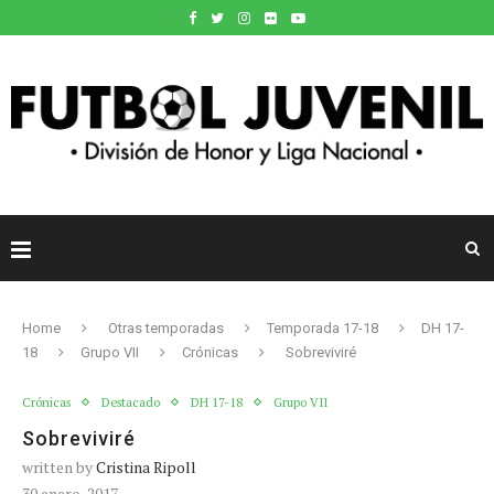
Home
Otras temporadas
Temporada 17-18
DH 17-
18
Grupo VII
Crónicas
Sobreviviré
Crónicas
Destacado
DH 17-18
Grupo VII
Sobreviviré
written by
Cristina Ripoll
30 enero, 2017