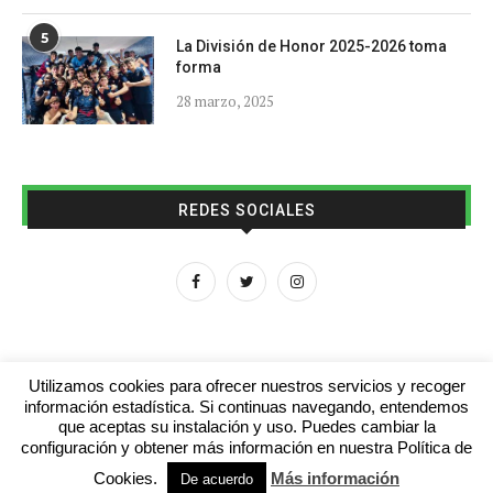
5
La División de Honor 2025-2026 toma
forma
28 marzo, 2025
REDES SOCIALES
Utilizamos cookies para ofrecer nuestros servicios y recoger
información estadística. Si continuas navegando, entendemos
que aceptas su instalación y uso. Puedes cambiar la
Aviso legal
Contacto
Colabora con nosotros
configuración y obtener más información en nuestra Política de
Cookies.
Más información
© 2016 - futboljuvenil.es
De acuerdo