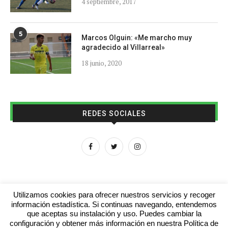
4 septiembre, 2017
5
Marcos Olguin: «Me marcho muy
agradecido al Villarreal»
18 junio, 2020
REDES SOCIALES
Utilizamos cookies para ofrecer nuestros servicios y recoger
información estadística. Si continuas navegando, entendemos
que aceptas su instalación y uso. Puedes cambiar la
Aviso legal
Contacto
Colabora con nosotros
configuración y obtener más información en nuestra Política de