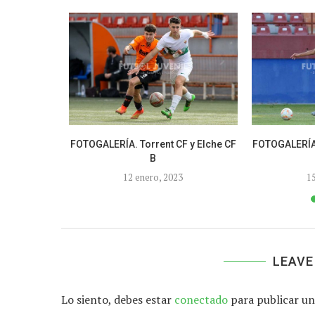
– Austria
FOTOGALERÍA. Torrent CF y Elche CF
FOTOGALERÍA.
-19)
B
2
12 enero, 2023
1
LEAVE
Lo siento, debes estar
conectado
para publicar un