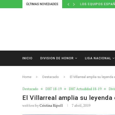
ÚLTIMAS NOVEDADES
LOS EQUIPOS ESPAÑ
INICIO
DIVISION DE HONOR
LIGA NACIONAL
Home
Destacado
El Villarreal amplia su leyenda
Destacado
DH7 18-19
DH7 Actualidad 18-19
Divi
El Villarreal amplia su leyenda
written by
Cristina Ripoll
7 abril, 2019