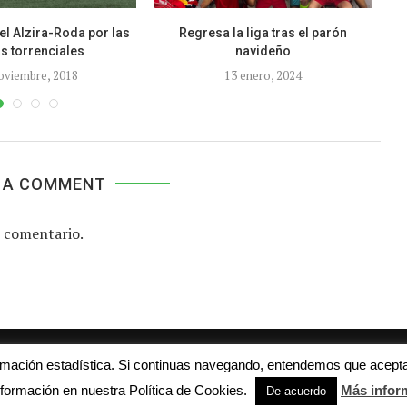
l Alzira-Roda por las
Regresa la liga tras el parón
as torrenciales
navideño
oviembre, 2018
13 enero, 2024
 A COMMENT
 comentario.
Aviso legal
Contacto
Colabora con nosotros
ormación estadística. Si continuas navegando, entendemos que acepta
© 2016 - futboljuvenil.es
formación en nuestra Política de Cookies.
Más infor
De acuerdo