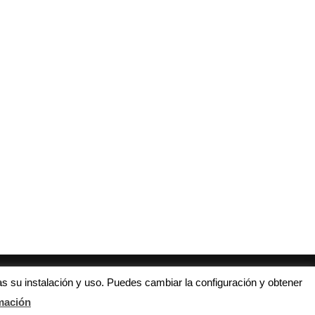
Paco Mari (Torre Levante): “La
El Alboraya firma su mejor arr
creación de subgrupos...
en División...
21 mayo, 2020
27 octubre, 2018
s su instalación y uso. Puedes cambiar la configuración y obtener
mación