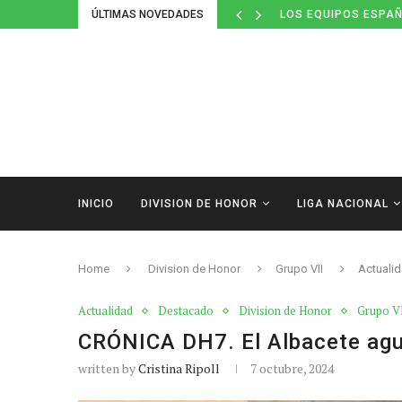
ÚLTIMAS NOVEDADES
LOS EQUIPOS ESPAÑ
INICIO
DIVISION DE HONOR
LIGA NACIONAL
Home
Division de Honor
Grupo VII
Actuali
Actualidad
Destacado
Division de Honor
Grupo V
CRÓNICA DH7. El Albacete agud
written by
Cristina Ripoll
7 octubre, 2024