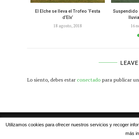
rias muy
El Elche se lleva el Trofeo ‘Festa
Suspendido e
d’Elx’
lluvi
8
18 agosto, 2018
16 n
LEAVE
Lo siento, debes estar
conectado
para publicar un
Utilizamos cookies para ofrecer nuestros servicios y recoger inf
más in