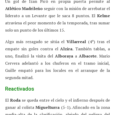
Un gol de Izan Picó en propia puerta permite al
Atlético Madrileño
seguir con la misión de arrebatar el
liderato a un Levante que le saca 8 puntos. El
Kelme
atraviesa el peor momento de la temporada, tras sumar
solo un punto de los últimos 15.
Algo más rezagado se sitúa el
Villarreal
(4º) tras el
empate sin goles contra el
Alzira
. También tablas, a
uno, finalizó la visita del
Alboraya
a
Albacete
. Mario
Cervera adelantó a los chuferos en el tramo inicial,
Guille empató para los locales en el arranque de la
segunda mitad.
Reactivados
El
Roda
se queda entre el cielo y el infierno después de
ganar al colista
Miguelturra
(5-1). Afincado en la zona
media-alta de la clasificación, alejado del peligro del