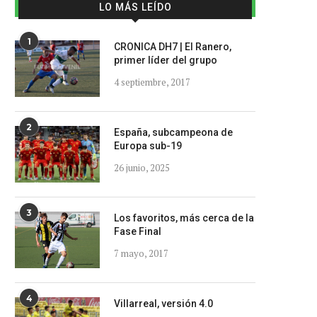
LO MÁS LEÍDO
1
CRONICA DH7 | El Ranero,
primer líder del grupo
4 septiembre, 2017
2
España, subcampeona de
Europa sub-19
26 junio, 2025
3
Los favoritos, más cerca de la
Fase Final
7 mayo, 2017
4
Villarreal, versión 4.0