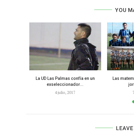
YOU M
 espera se ha
La UD Las Palmas confía en un
Las matemá
exseleccionador...
jor
16
4 julio, 2017
LEAVE