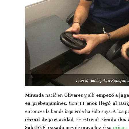
Juan Miranda y Abel Ruiz, junt
Miranda
nació en
Olivares
y allí
empezó a juga
en prebenjamines
. Con
14 años llegó al Bar
entonces la banda izquierda ha sido suya. A los 
récord de precocidad
, se estrenó,
siendo dos 
Sub-16
. El
pasado
mes de
mayo
logró su
primer 