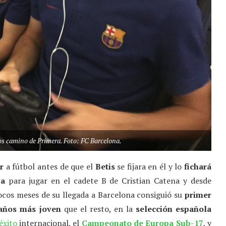
os camino de Primera. Foto: FC Barcelona.
r
a fútbol antes de que el
Betis
se fijara en él y lo
fichará
ça
para jugar en el cadete B de Cristian Catena y desde
pocos meses de su llegada a Barcelona consiguió su
primer
años más joven
que el resto, en la
selección española
éxito
internacional, el
Campeonato de Europa Sub-17
, y