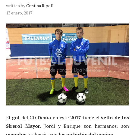
written by
Cristina Ripoll
13 enero, 2017
El
gol
del CD
Denia
en este
2017
tiene el
sello de los
Sirerol Mayor
. Jordi y Enrique son hermanos, son
gemelos
y además, son los
pichichis del equipo
.