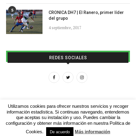
5
CRONICA DH7 | El Ranero, primer líder
del grupo
4 septiembre, 2017
REDES SOCIALES
Utilizamos cookies para ofrecer nuestros servicios y recoger
información estadística. Si continuas navegando, entendemos
que aceptas su instalación y uso. Puedes cambiar la
Aviso legal
Contacto
Colabora con nosotros
configuración y obtener más información en nuestra Política de
Cookies.
Más información
© 2016 - futboljuvenil.es
De acuerdo