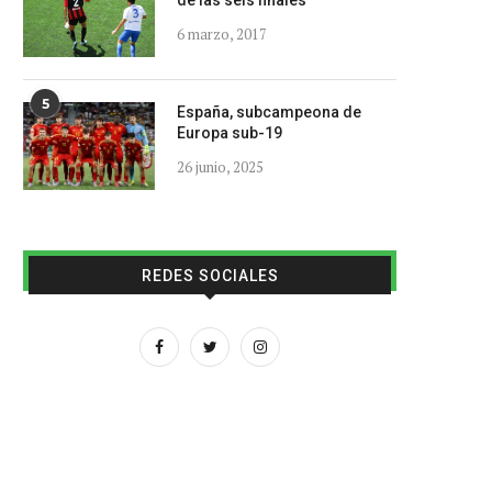
de las seis finales
6 marzo, 2017
5
España, subcampeona de
Europa sub-19
26 junio, 2025
REDES SOCIALES