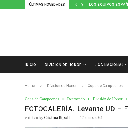
ÚLTIMAS NOVEDADES
LOS EQUIPOS ESPAÑ
INICIO
DIVISION DE HONOR
LIGA NACIONAL
Home
Division de Honor
Copa de Campeones
Copa de Campeones
Destacado
División de Honor
FOTOGALERÍA. Levante UD – F
written by
Cristina Ripoll
17 junio, 2021