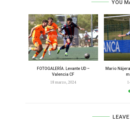
YOU M
er partido
FOTOGALERÍA. Levante UD –
Mario Nájera
..
Valencia CF
má
18 marzo, 2024
1
LEAVE