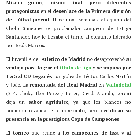
Mismo guion, mismo final, pero diferentes
protagonistas
en el
desenlace de la Primera división
del fútbol juvenil
. Hace unas semanas, el equipo del
Cholo Simeone se proclamaba campeón de LaLiga
Santander, hoy le llegaba el turno al conjunto liderado
por Jesús Marcos.
El Juvenil A del
Atlético de Madrid
no desaprovechó su
ventaja para lograr el
título de liga
y se impuso por
1 a 3 al CD Leganés
con goles de Héctor, Carlos Martín
y João. La
remontada del Real Madrid
en
Valladolid
(2-4: Chuky, Iker Perez / Peter, David, Aranda, Loren)
deja un
sabor agridulce
, ya que los blancos no
pudieron revalidar el campeonato, pero
certifican su
presencia en la prestigiosa Copa de Campeones
.
El
torneo
que reúne a los
campeones de liga y al