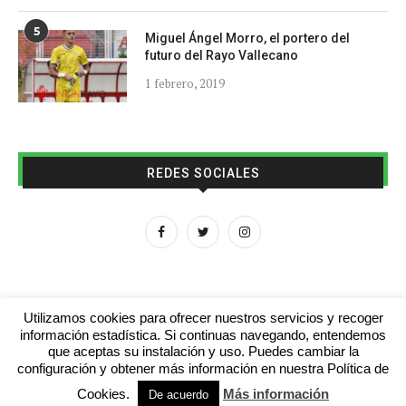
5
Miguel Ángel Morro, el portero del
futuro del Rayo Vallecano
1 febrero, 2019
REDES SOCIALES
Utilizamos cookies para ofrecer nuestros servicios y recoger
información estadística. Si continuas navegando, entendemos
que aceptas su instalación y uso. Puedes cambiar la
Aviso legal
Contacto
Colabora con nosotros
configuración y obtener más información en nuestra Política de
Cookies.
Más información
© 2016 - futboljuvenil.es
De acuerdo