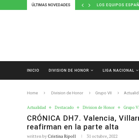
ÚLTIMAS NOVEDADES
DEFINIDOS LOS CAL
INICIO
DIVISION DE HONOR
LIGA NACIONAL
Home
Division de Honor
Grupo VII
Actuali
Actualidad
Destacado
Division de Honor
Grupo V
CRÓNICA DH7. Valencia, Villarr
reafirman en la parte alta
written by
Cristina Ripoll
31 octubre, 2022