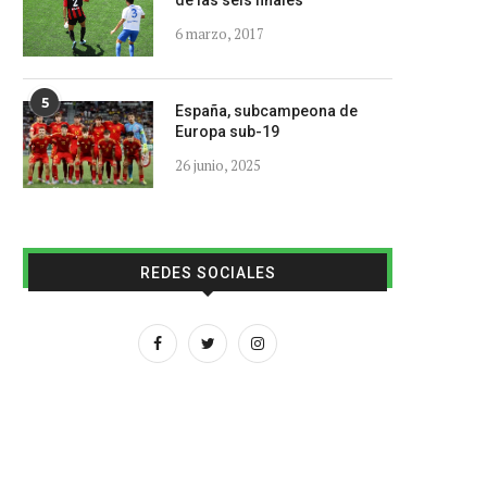
de las seis finales
6 marzo, 2017
5
España, subcampeona de
Europa sub-19
26 junio, 2025
REDES SOCIALES