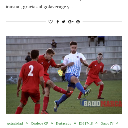
inusual, gracias al golaverage y…
Actualidad
Córdoba CF
Destacado
DH 17-18
Grupo IV